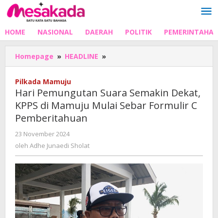
Lewati
ke
konten
HOME
NASIONAL
DAERAH
POLITIK
PEMERINTAHA
Hari
Homepage
»
HEADLINE
»
Pemungutan
Suara
Pilkada Mamuju
Semakin
Hari Pemungutan Suara Semakin Dekat,
Dekat,
KPPS di Mamuju Mulai Sebar Formulir C
KPPS
Pemberitahuan
di
Mamuju
oleh
23 November 2024
Mulai
Adhe
oleh
Adhe Junaedi Sholat
Sebar
Junaedi
Formulir
Sholat
C
Pemberitahuan