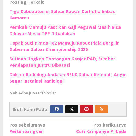
Posting Terkait
Tiga Kabupaten di Sulbar Rawan Karhutla Imbas
Kemarau
Pemkab Mamuju Pastikan Gaji Pegawai Masih Bisa
Dibayar Meski TPP Ditiadakan
Tapak Suci Pimda 182 Mamuju Rebut Piala Bergilir
Gubernur Sulbar Championship 2026
Sutinah Ungkap Tantangan Genjot PAD, Sumber
Pendapatan Justru Dibatasi
Dokter Radiologi Andalan RSUD Sulbar Kembali, Angin
Segar Instalasi Radiologi
oleh
Adhe Junaedi Sholat
Ikuti Kami Pada
Navigasi
Pos sebelumnya
Pos berikutnya
Pertimbangkan
Cuti Kampanye Pilkada
pos