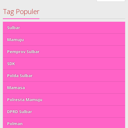
Tag Populer
Sulbar
Mamuju
Pemprov Sulbar
SDK
Polda Sulbar
Mamasa
Polresta Mamuju
DPRD Sulbar
Polman