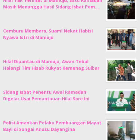
Hilal Tak Terlihat di Mamuju, Satu Ramadan
Masih Menunggu Hasil Sidang Isbat Pem…
Cemburu Membara, Suami Nekat Habisi
Nyawa Istri di Mamuju
Hilal Dipantau di Mamuju, Awan Tebal
Halangi Tim Hisab Rukyat Kemenag Sulbar
Sidang Isbat Penentu Awal Ramadan
Digelar Usai Pemantauan Hilal Sore Ini
Polisi Amankan Pelaku Pembuangan Mayat
Bayi di Sungai Anusu Dayangina