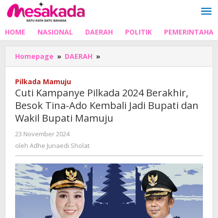
Lewati
ke
konten
HOME
NASIONAL
DAERAH
POLITIK
PEMERINTAHA
Cuti
Homepage
»
DAERAH
»
Kampanye
Pilkada
Pilkada Mamuju
2024
Cuti Kampanye Pilkada 2024 Berakhir,
Berakhir,
Besok Tina-Ado Kembali Jadi Bupati dan
Besok
Wakil Bupati Mamuju
Tina-
Ado
oleh
23 November 2024
Kembali
Adhe
oleh
Adhe Junaedi Sholat
Jadi
Junaedi
Bupati
Sholat
dan
Wakil
Bupati
Mamuju