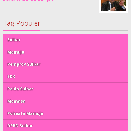
Tag Populer
Sulbar
Mamuju
Pemprov Sulbar
SDK
Polda Sulbar
Mamasa
Polresta Mamuju
DPRD Sulbar