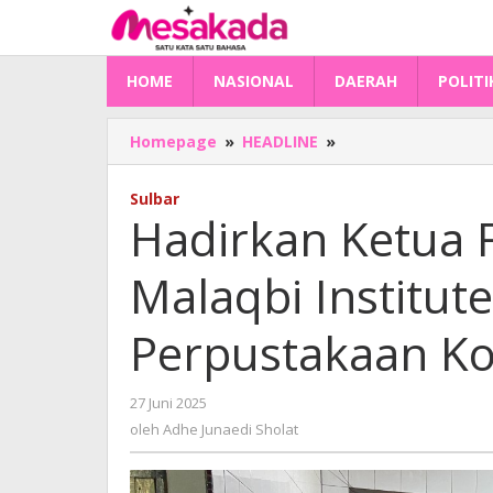
Lewati
ke
konten
HOME
NASIONAL
DAERAH
POLITI
Hadirkan
Homepage
»
HEADLINE
»
Ketua
Forum
Sulbar
TBM
Hadirkan Ketua 
Sulsel,
Malaqbi
Malaqbi Institut
Institute
Dorong
Kolaborasi
Perpustakaan K
Perpustakaan
Komunitas
oleh
27 Juni 2025
Adhe
oleh
Adhe Junaedi Sholat
Junaedi
Sholat