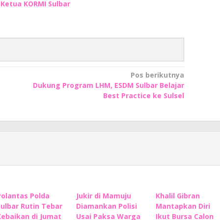
n Ketua KORMI Sulbar
Pos berikutnya
Dukung Program LHM, ESDM Sulbar Belajar
Best Practice ke Sulsel
Polantas Polda
Jukir di Mamuju
Khalil Gibran
Sulbar Rutin Tebar
Diamankan Polisi
Mantapkan Diri
Kebaikan di Jumat
Usai Paksa Warga
Ikut Bursa Calon