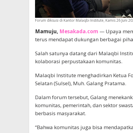
Forum diksusi di Kantor Malaqbi Institute, Kamis 26 Juni 20
Mamuju,
Mesakada.com
— Upaya memba
terus mendapat dukungan berbagai piha
Salah satunya datang dari Malaqbi Insti
kolaborasi perpustakaan komunitas.
Malaqbi Institute menghadirkan Ketua 
Selatan (Sulsel), Muh. Galang Pratama.
Dalam forum tersebut, Galang menekank
komunitas, pemerintah, dan sektor sw
berbasis masyarakat.
“Bahwa komunitas juga bisa mendapatk