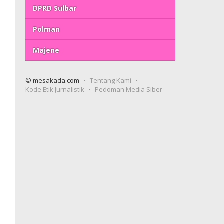
DPRD Sulbar
Polman
Majene
© mesakada.com
Tentang Kami
Kode Etik Jurnalistik
Pedoman Media Siber