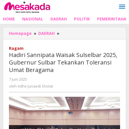
Lewati
ke
konten
HOME
NASIONAL
DAERAH
POLITIK
PEMERINTAHA
Hadiri
Homepage
»
DAERAH
»
Sannipata
Waisak
Ragam
Sulselbar
Hadiri Sannipata Waisak Sulselbar 2025,
2025,
Gubernur Sulbar Tekankan Toleransi
Gubernur
Umat Beragama
Sulbar
Tekankan
oleh
7 Juni 2025
Toleransi
Adhe
oleh
Adhe Junaedi Sholat
Umat
Junaedi
Beragama
Sholat