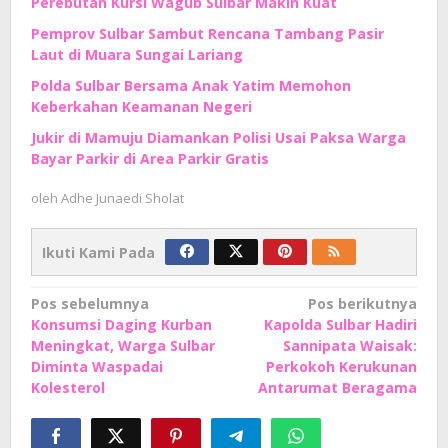
Perebutan Kursi Wagub Sulbar Makin Kuat
Pemprov Sulbar Sambut Rencana Tambang Pasir
Laut di Muara Sungai Lariang
Polda Sulbar Bersama Anak Yatim Memohon
Keberkahan Keamanan Negeri
Jukir di Mamuju Diamankan Polisi Usai Paksa Warga
Bayar Parkir di Area Parkir Gratis
oleh
Adhe Junaedi Sholat
Ikuti Kami Pada
Navigasi
Pos sebelumnya
Pos berikutnya
Konsumsi Daging Kurban
Kapolda Sulbar Hadiri
pos
Meningkat, Warga Sulbar
Sannipata Waisak:
Diminta Waspadai
Perkokoh Kerukunan
Kolesterol
Antarumat Beragama