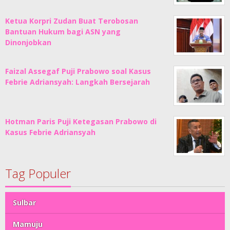
Ketua Korpri Zudan Buat Terobosan
Bantuan Hukum bagi ASN yang
Dinonjobkan
Faizal Assegaf Puji Prabowo soal Kasus
Febrie Adriansyah: Langkah Bersejarah
Hotman Paris Puji Ketegasan Prabowo di
Kasus Febrie Adriansyah
Tag Populer
Sulbar
Mamuju