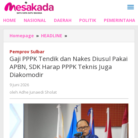
Lewati
ke
konten
HOME
NASIONAL
DAERAH
POLITIK
PEMERINTAHA
Gaji
Homepage
»
HEADLINE
»
PPPK
Tendik
Pemprov Sulbar
dan
Gaji PPPK Tendik dan Nakes Diusul Pakai
Nakes
APBN, SDK Harap PPPK Teknis Juga
Diusul
Diakomodir
Pakai
APBN,
oleh
9 Juni 2026
SDK
Adhe
oleh
Adhe Junaedi Sholat
Harap
Junaedi
PPPK
Sholat
Teknis
Juga
Diakomodir