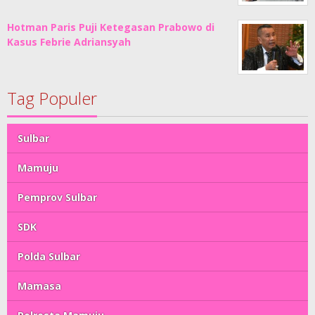
Hotman Paris Puji Ketegasan Prabowo di
Kasus Febrie Adriansyah
Tag Populer
Sulbar
Mamuju
Pemprov Sulbar
SDK
Polda Sulbar
Mamasa