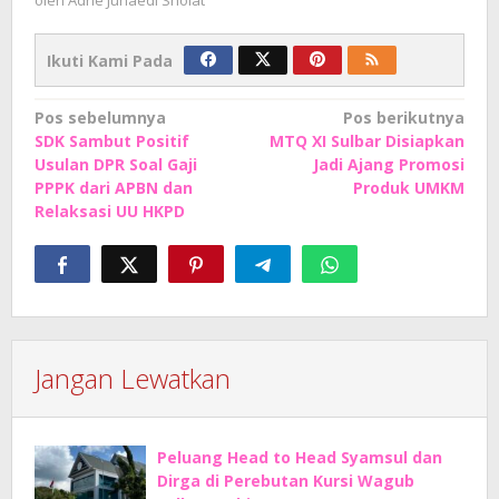
oleh
Adhe Junaedi Sholat
Ikuti Kami Pada
Navigasi
Pos sebelumnya
Pos berikutnya
SDK Sambut Positif
MTQ XI Sulbar Disiapkan
pos
Usulan DPR Soal Gaji
Jadi Ajang Promosi
PPPK dari APBN dan
Produk UMKM
Relaksasi UU HKPD
Jangan Lewatkan
Peluang Head to Head Syamsul dan
Dirga di Perebutan Kursi Wagub