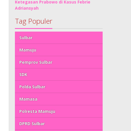
Ketegasan Prabowo di Kasus Febrie
Adriansyah
Tag Populer
Sulbar
Mamuju
Pemprov Sulbar
SDK
Polda Sulbar
Mamasa
Polresta Mamuju
DPRD Sulbar