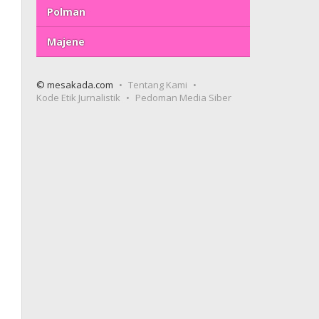
Polman
Majene
© mesakada.com
Tentang Kami
Kode Etik Jurnalistik
Pedoman Media Siber