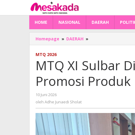
Lewati
ke
konten
HOME
NASIONAL
DAERAH
POLITI
MTQ
Homepage
»
DAERAH
»
XI
Sulbar
MTQ 2026
Disiapkan
MTQ XI Sulbar Di
Jadi
Ajang
Promosi Produ
Promosi
Produk
UMKM
oleh
10 Juni 2026
Adhe
oleh
Adhe Junaedi Sholat
Junaedi
Sholat