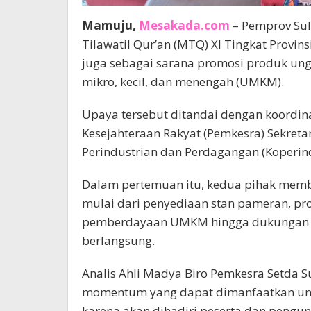
Mamuju,
Mesakada.com
– Pemprov Su
Tilawatil Qur’an (MTQ) XI Tingkat Provins
juga sebagai sarana promosi produk un
mikro, kecil, dan menengah (UMKM).
Upaya tersebut ditandai dengan koordin
Kesejahteraan Rakyat (Pemkesra) Sekreta
Perindustrian dan Perdagangan (Koperinda
Dalam pertemuan itu, kedua pihak mem
mulai dari penyediaan stan pameran, pr
pemberdayaan UMKM hingga dukungan s
berlangsung.
Analis Ahli Madya Biro Pemkesra Setda 
momentum yang dapat dimanfaatkan un
karena akan dihadiri peserta dan pengun