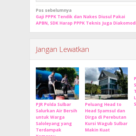
Navigasi
Pos sebelumnya
Gaji PPPK Tendik dan Nakes Diusul Pakai
pos
APBN, SDK Harap PPPK Teknis Juga Diakomod
Jangan Lewatkan
PJR Polda Sulbar
Peluang Head to
Salurkan Air Bersih
Head Syamsul dan
untuk Warga
Dirga di Perebutan
Saloleyang yang
Kursi Wagub Sulbar
Terdampak
Makin Kuat