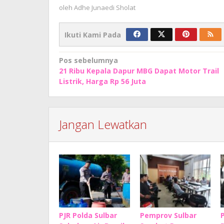
oleh
Adhe Junaedi Sholat
Ikuti Kami Pada
Navigasi
Pos sebelumnya
21 Ribu Kepala Dapur MBG Dapat Motor Trail
pos
Listrik, Harga Rp 56 Juta
Jangan Lewatkan
PJR Polda Sulbar
Pemprov Sulbar