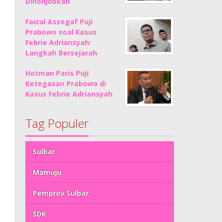
Dinonjobkan
Faizal Assegaf Puji
Prabowo soal Kasus
Febrie Adriansyah:
Langkah Bersejarah
Hotman Paris Puji
Ketegasan Prabowo di
Kasus Febrie Adriansyah
Tag Populer
Sulbar
Mamuju
Pemprov Sulbar
SDK