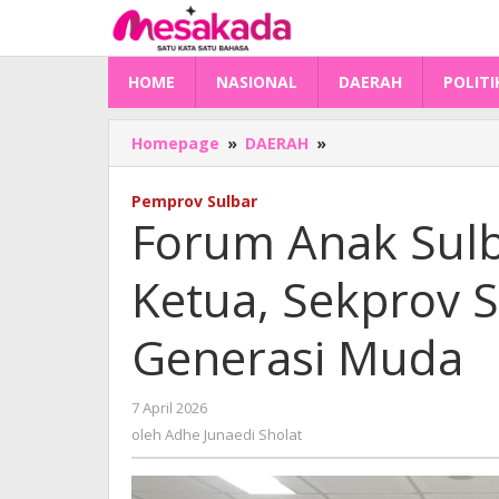
Lewati
ke
konten
HOME
NASIONAL
DAERAH
POLITI
Forum
Homepage
»
DAERAH
»
Anak
Sulbar
Pemprov Sulbar
Gelar
Forum Anak Sulb
Pemilihan
Ketua,
Ketua, Sekprov 
Sekprov
Sulbar
Tekankan
Generasi Muda
Peran
Generasi
Muda
oleh
7 April 2026
Adhe
oleh
Adhe Junaedi Sholat
Junaedi
Sholat