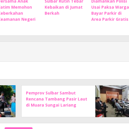
Bersama Anak
Sulbar Rutin Tebar
Diamankan Polisi
Yatim Memohon
Kebaikan di Jumat
Usai Paksa Warga
Keberkahan
Berkah
Bayar Parkir di
Keamanan Negeri
Area Parkir Gratis
Pemprov Sulbar Sambut
Rencana Tambang Pasir Laut
di Muara Sungai Lariang