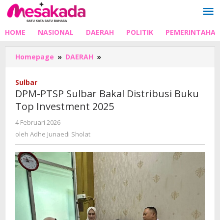
Lewati
ke
konten
HOME
NASIONAL
DAERAH
POLITIK
PEMERINTAHA
DPM-
Homepage
»
DAERAH
»
PTSP
Sulbar
Sulbar
Bakal
DPM-PTSP Sulbar Bakal Distribusi Buku
Distribusi
Top Investment 2025
Buku
Top
oleh
4 Februari 2026
Investment
Adhe
oleh
Adhe Junaedi Sholat
2025
Junaedi
Sholat