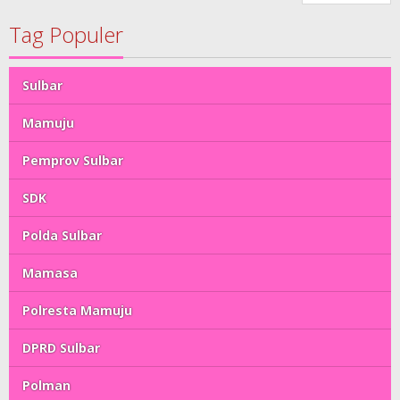
Tag Populer
Sulbar
Mamuju
Pemprov Sulbar
SDK
Polda Sulbar
Mamasa
Polresta Mamuju
DPRD Sulbar
Polman