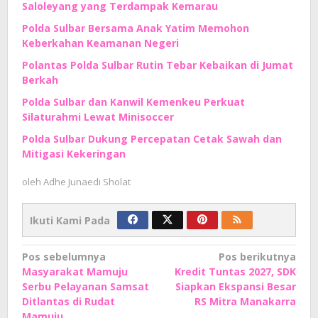
Saloleyang yang Terdampak Kemarau
Polda Sulbar Bersama Anak Yatim Memohon
Keberkahan Keamanan Negeri
Polantas Polda Sulbar Rutin Tebar Kebaikan di Jumat
Berkah
Polda Sulbar dan Kanwil Kemenkeu Perkuat
Silaturahmi Lewat Minisoccer
Polda Sulbar Dukung Percepatan Cetak Sawah dan
Mitigasi Kekeringan
oleh
Adhe Junaedi Sholat
Ikuti Kami Pada
Navigasi
Pos sebelumnya
Pos berikutnya
Masyarakat Mamuju
Kredit Tuntas 2027, SDK
pos
Serbu Pelayanan Samsat
Siapkan Ekspansi Besar
Ditlantas di Rudat
RS Mitra Manakarra
Mamuju