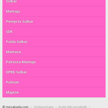
Sulbar
Mamuju
Pemprov Sulbar
SDK
Polda Sulbar
Mamasa
Polresta Mamuju
DPRD Sulbar
Polman
Majene
© mesakada.com
Tentang Kami
Kode Etik Jurnalistik