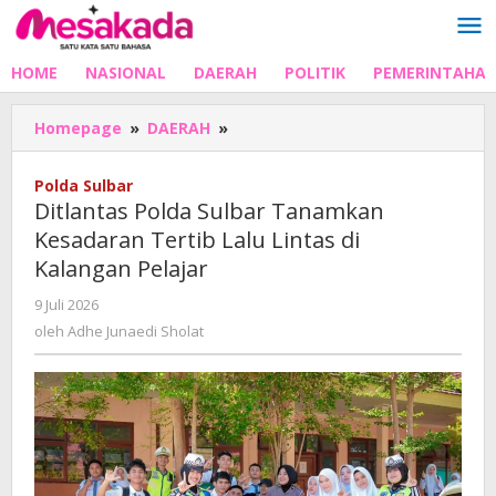
Lewati
ke
konten
HOME
NASIONAL
DAERAH
POLITIK
PEMERINTAHA
Ditlantas
Homepage
»
DAERAH
»
Polda
Sulbar
Polda Sulbar
Tanamkan
Ditlantas Polda Sulbar Tanamkan
Kesadaran
Kesadaran Tertib Lalu Lintas di
Tertib
Kalangan Pelajar
Lalu
Lintas
oleh
9 Juli 2026
di
Adhe
oleh
Adhe Junaedi Sholat
Kalangan
Junaedi
Pelajar
Sholat