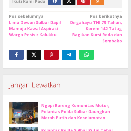
Ikuti Kami Pada
Navigasi
Pos sebelumnya
Pos berikutnya
Lima Dewan Sulbar Dapil
Dirgahayu TNI 79 Tahun,
pos
Mamuju Kawal Aspirasi
Korem 142 Tatag
Warga Pesisir Kalukku
Bagikan Kursi Roda dan
Sembako
Jangan Lewatkan
Ngopi Bareng Komunitas Motor,
Polantas Polda Sulbar Gaungkan
Merah Putih dan Keselamatan
Polantas Polda Sulbar Rutin Tebar