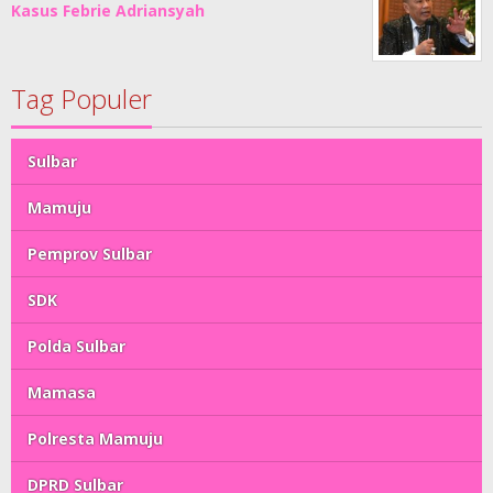
Kasus Febrie Adriansyah
Tag Populer
Sulbar
Mamuju
Pemprov Sulbar
SDK
Polda Sulbar
Mamasa
Polresta Mamuju
DPRD Sulbar