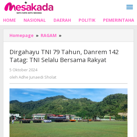
Lewati
ke
konten
HOME
NASIONAL
DAERAH
POLITIK
PEMERINTAHA
Dirgahayu
Homepage
»
RAGAM
»
TNI
79
Dirgahayu TNI 79 Tahun, Danrem 142
Tahun,
Tatag: TNI Selalu Bersama Rakyat
Danrem
142
oleh
5 Oktober 2024
Tatag:
Adhe
oleh
Adhe Junaedi Sholat
TNI
Junaedi
Selalu
Sholat
Bersama
Rakyat