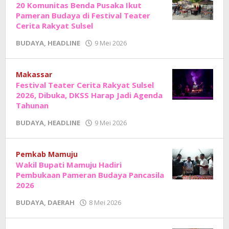
20 Komunitas Benda Pusaka Ikut
Pameran Budaya di Festival Teater
Cerita Rakyat Sulsel
oleh
BUDAYA
,
HEADLINE
9 Mei 2026
Adhe
Junaedi
Sholat
Makassar
Festival Teater Cerita Rakyat Sulsel
2026, Dibuka, DKSS Harap Jadi Agenda
Tahunan
oleh
BUDAYA
,
HEADLINE
9 Mei 2026
Adhe
Junaedi
Sholat
Pemkab Mamuju
Wakil Bupati Mamuju Hadiri
Pembukaan Pameran Budaya Pancasila
2026
oleh
BUDAYA
,
DAERAH
8 Mei 2026
Adhe
Junaedi