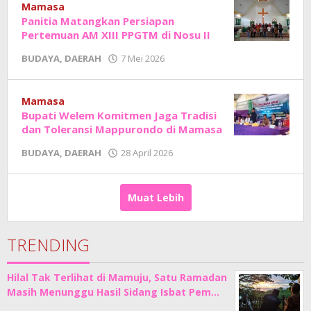
Sholat
Mamasa
Panitia Matangkan Persiapan
Pertemuan AM XIII PPGTM di Nosu II
oleh
BUDAYA
,
DAERAH
7 Mei 2026
Adhe
Junaedi
Sholat
Mamasa
Bupati Welem Komitmen Jaga Tradisi
dan Toleransi Mappurondo di Mamasa
oleh
BUDAYA
,
DAERAH
28 April 2026
Adhe
Junaedi
Sholat
Muat Lebih
TRENDING
Hilal Tak Terlihat di Mamuju, Satu Ramadan
Masih Menunggu Hasil Sidang Isbat Pem…