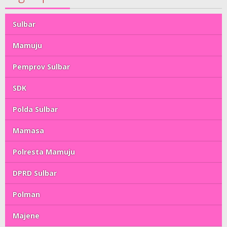
Sulbar
Mamuju
Pemprov Sulbar
SDK
Polda Sulbar
Mamasa
Polresta Mamuju
DPRD Sulbar
Polman
Majene