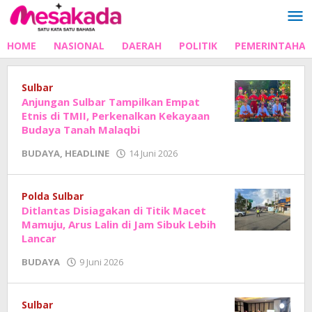
Lewati
ke
konten
HOME
NASIONAL
DAERAH
POLITIK
PEMERINTAHA
Sulbar
Anjungan Sulbar Tampilkan Empat
Etnis di TMII, Perkenalkan Kekayaan
Budaya Tanah Malaqbi
oleh
BUDAYA
,
HEADLINE
14 Juni 2026
Adhe
Junaedi
Sholat
Polda Sulbar
Ditlantas Disiagakan di Titik Macet
Mamuju, Arus Lalin di Jam Sibuk Lebih
Lancar
oleh
BUDAYA
9 Juni 2026
Adhe
Junaedi
Sholat
Sulbar