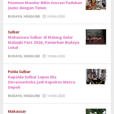
Penenun Mandar Bikin Inovasi Padukan
Jeans dengan Tenun
oleh
BUDAYA
,
HEADLINE
24 Mei 2026
Adhe
Junaedi
Sholat
Sulbar
Mahasiswa Sulbar di Malang Gelar
Malaqbi Fest 2026, Pamerkan Budaya
Lokal
oleh
BUDAYA
,
HEADLINE
19 Mei 2026
Adhe
Junaedi
Sholat
Polda Sulbar
Kapolda Sulbar Lepas Eks
Dirresnarkoba Jadi Kapolres Metro
Depok
oleh
BUDAYA
,
HEADLINE
14 Mei 2026
Adhe
Junaedi
Sholat
Makassar