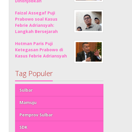
Dinonjobkan
Faizal Assegaf Puji
Prabowo soal Kasus
Febrie Adriansyah:
Langkah Bersejarah
Hotman Paris Puji
Ketegasan Prabowo di
Kasus Febrie Adriansyah
Tag Populer
Sulbar
Mamuju
Pemprov Sulbar
SDK