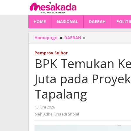
Lewati
ke
konten
HOME
NASIONAL
DAERAH
POLITI
BPK
Homepage
»
DAERAH
»
Temukan
Kelebihan
Pemprov Sulbar
Bayar
BPK Temukan Kel
Rp
98
Juta pada Proyek
Juta
pada
Proyek
Tapalang
BPBD
Sulbar
di
oleh
13 Juni 2026
Tapalang
Adhe
oleh
Adhe Junaedi Sholat
Junaedi
Sholat