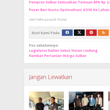
Pemprov Sulbar Selesaikan Temuan BPK Rp 2,8 
Pusat Beri Kuota Optimalisasi 6.536 Ha Lahan d
oleh
Adhe Junaedi Sholat
Ikuti Kami Pada
Navigasi
Pos sebelumnya
Legislator Rahim Sebut Hutan Lindung
pos
Hambat Pertanian Warga Sulbar
Jangan Lewatkan