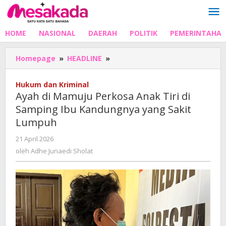
Lewati
ke
konten
HOME
NASIONAL
DAERAH
POLITIK
PEMERINTAHA
Ayah
Homepage
»
HEADLINE
»
di
Mamuju
Hukum dan Kriminal
Perkosa
Ayah di Mamuju Perkosa Anak Tiri di
Anak
Samping Ibu Kandungnya yang Sakit
Tiri
Lumpuh
di
Samping
oleh
21 April 2026
Ibu
Adhe
oleh
Adhe Junaedi Sholat
Kandungnya
Junaedi
yang
Sholat
Sakit
Lumpuh