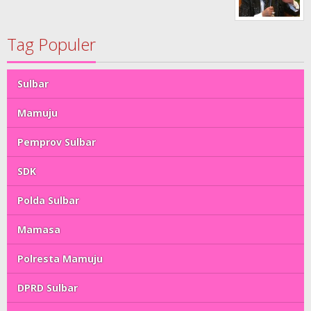
Tag Populer
Sulbar
Mamuju
Pemprov Sulbar
SDK
Polda Sulbar
Mamasa
Polresta Mamuju
DPRD Sulbar