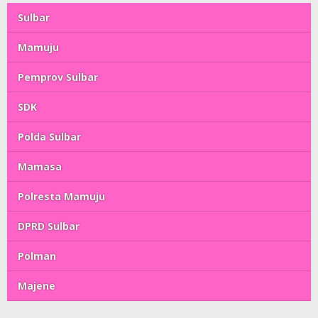
Sulbar
Mamuju
Pemprov Sulbar
SDK
Polda Sulbar
Mamasa
Polresta Mamuju
DPRD Sulbar
Polman
Majene