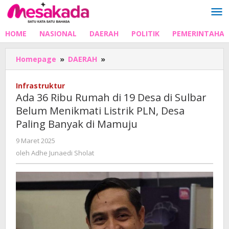
Lewati
ke
konten
HOME
NASIONAL
DAERAH
POLITIK
PEMERINTAHA
Ada
Homepage
»
DAERAH
»
36
Ribu
Infrastruktur
Rumah
Ada 36 Ribu Rumah di 19 Desa di Sulbar
di
Belum Menikmati Listrik PLN, Desa
19
Paling Banyak di Mamuju
Desa
di
oleh
9 Maret 2025
Sulbar
Adhe
oleh
Adhe Junaedi Sholat
Belum
Junaedi
Menikmati
Sholat
Listrik
PLN,
Desa
Paling
Banyak