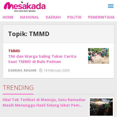
Lewati
ke
konten
HOME
NASIONAL
DAERAH
POLITIK
PEMERINTAHA
Topik:
TMMD
TMMD
TNI dan Warga Saling Tukar Cerita
Saat TMMD di Bulo Polman
oleh
DAERAH
,
RAGAM
14 Februari 2026
Adhe
Junaedi
Sholat
TRENDING
Hilal Tak Terlihat di Mamuju, Satu Ramadan
Masih Menunggu Hasil Sidang Isbat Pem…