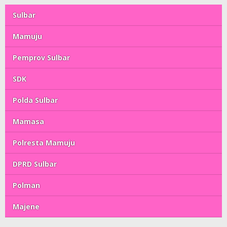
Sulbar
Mamuju
Pemprov Sulbar
SDK
Polda Sulbar
Mamasa
Polresta Mamuju
DPRD Sulbar
Polman
Majene