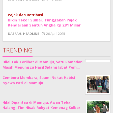
Adhe
Junaedi
Sholat
Pajak dan Retribusi
Bikin Tekor Sulbar, Tunggakan Pajak
Kendaraan Sentuh Angka Rp 281 Miliar
oleh
DAERAH
,
HEADLINE
26 April 2025
Adhe
Junaedi
Sholat
TRENDING
Hilal Tak Terlihat di Mamuju, Satu Ramadan
Masih Menunggu Hasil Sidang Isbat Pem…
Cemburu Membara, Suami Nekat Habisi
Nyawa Istri di Mamuju
Hilal Dipantau di Mamuju, Awan Tebal
Halangi Tim Hisab Rukyat Kemenag Sulbar