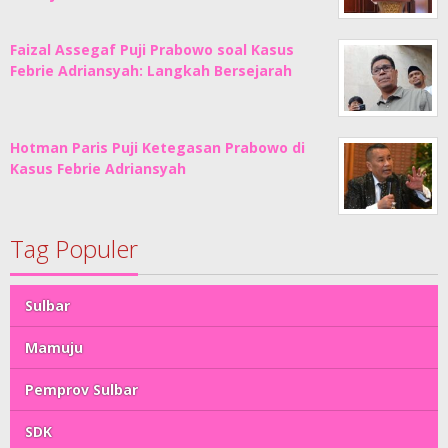
Faizal Assegaf Puji Prabowo soal Kasus
Febrie Adriansyah: Langkah Bersejarah
Hotman Paris Puji Ketegasan Prabowo di
Kasus Febrie Adriansyah
Tag Populer
Sulbar
Mamuju
Pemprov Sulbar
SDK