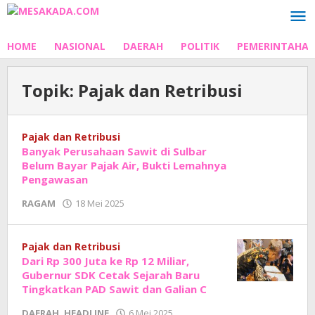
Lewati
ke
konten
HOME
NASIONAL
DAERAH
POLITIK
PEMERINTAHA
Topik:
Pajak dan Retribusi
Pajak dan Retribusi
Banyak Perusahaan Sawit di Sulbar
Belum Bayar Pajak Air, Bukti Lemahnya
Pengawasan
oleh
RAGAM
18 Mei 2025
Adhe
Junaedi
Sholat
Pajak dan Retribusi
Dari Rp 300 Juta ke Rp 12 Miliar,
Gubernur SDK Cetak Sejarah Baru
Tingkatkan PAD Sawit dan Galian C
oleh
DAERAH
,
HEADLINE
6 Mei 2025