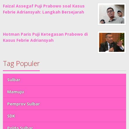
Faizal Assegaf Puji Prabowo soal Kasus
Febrie Adriansyah: Langkah Bersejarah
Hotman Paris Puji Ketegasan Prabowo di
Kasus Febrie Adriansyah
Tag Populer
Sulbar
Mamuju
Pemprov Sulbar
SDK
Polda Sulbar