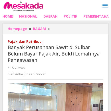
Lewati
ke
konten
HOME
NASIONAL
DAERAH
POLITIK
PEMERINTAHA
Banyak
Homepage
»
RAGAM
»
Perusahaan
Sawit
Pajak dan Retribusi
di
Banyak Perusahaan Sawit di Sulbar
Sulbar
Belum Bayar Pajak Air, Bukti Lemahnya
Belum
Pengawasan
Bayar
Pajak
oleh
18 Mei 2025
Air,
Adhe
oleh
Adhe Junaedi Sholat
Bukti
Junaedi
Lemahnya
Sholat
Pengawasan