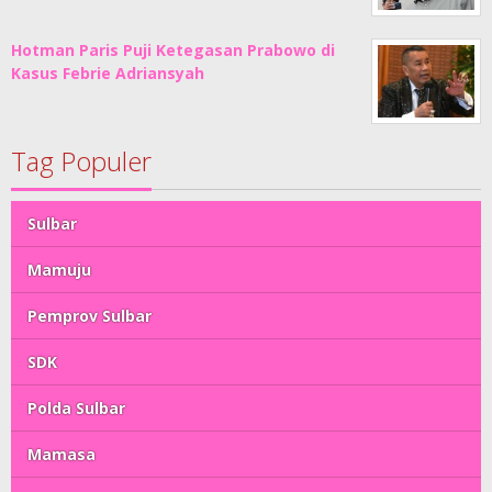
Hotman Paris Puji Ketegasan Prabowo di
Kasus Febrie Adriansyah
Tag Populer
Sulbar
Mamuju
Pemprov Sulbar
SDK
Polda Sulbar
Mamasa