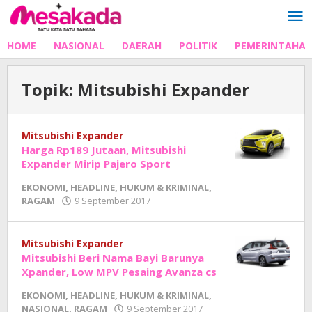
Lewati
ke
konten
HOME
NASIONAL
DAERAH
POLITIK
PEMERINTAHA
Topik:
Mitsubishi Expander
Mitsubishi Expander
Harga Rp189 Jutaan, Mitsubishi
Expander Mirip Pajero Sport
EKONOMI
,
HEADLINE
,
HUKUM & KRIMINAL
,
oleh
RAGAM
9 September 2017
Adhe
Junaedi
Sholat
Mitsubishi Expander
Mitsubishi Beri Nama Bayi Barunya
Xpander, Low MPV Pesaing Avanza cs
EKONOMI
,
HEADLINE
,
HUKUM & KRIMINAL
,
oleh
NASIONAL
,
RAGAM
9 September 2017