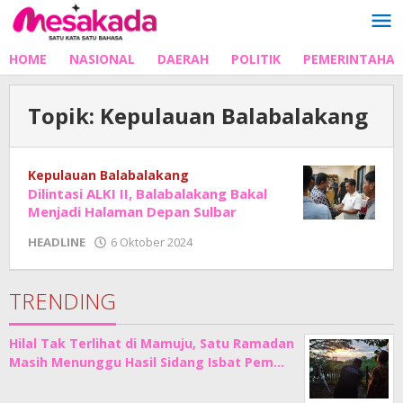
Lewati
ke
konten
HOME
NASIONAL
DAERAH
POLITIK
PEMERINTAHA
Topik:
Kepulauan Balabalakang
Kepulauan Balabalakang
Dilintasi ALKI II, Balabalakang Bakal
Menjadi Halaman Depan Sulbar
oleh
HEADLINE
6 Oktober 2024
Adhe
Junaedi
Sholat
TRENDING
Hilal Tak Terlihat di Mamuju, Satu Ramadan
Masih Menunggu Hasil Sidang Isbat Pem…