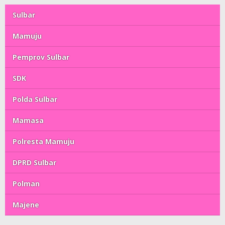
Sulbar
Mamuju
Pemprov Sulbar
SDK
Polda Sulbar
Mamasa
Polresta Mamuju
DPRD Sulbar
Polman
Majene