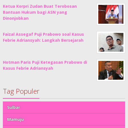
Ketua Korpri Zudan Buat Terobosan
Bantuan Hukum bagi ASN yang
Dinonjobkan
Faizal Assegaf Puji Prabowo soal Kasus
Febrie Adriansyah: Langkah Bersejarah
Hotman Paris Puji Ketegasan Prabowo di
Kasus Febrie Adriansyah
Tag Populer
Sulbar
Mamuju