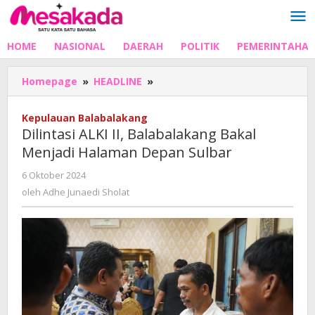
Lewati
ke
konten
HOME
NASIONAL
DAERAH
POLITIK
PEMERINTAHA
Dilintasi
Homepage
»
HEADLINE
»
ALKI
II,
Kepulauan Balabalakang
Balabalakang
Dilintasi ALKI II, Balabalakang Bakal
Bakal
Menjadi Halaman Depan Sulbar
Menjadi
Halaman
oleh
6 Oktober 2024
Depan
Adhe
oleh
Adhe Junaedi Sholat
Sulbar
Junaedi
Sholat