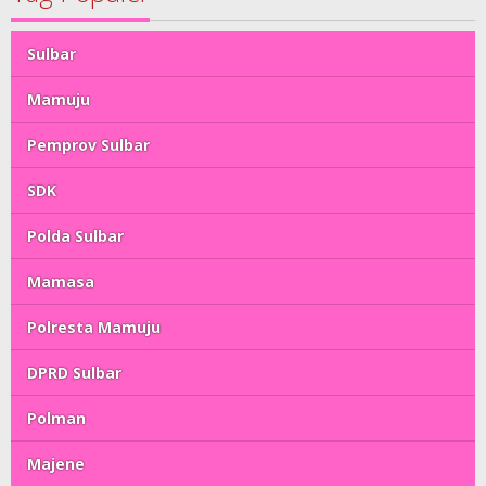
Sulbar
Mamuju
Pemprov Sulbar
SDK
Polda Sulbar
Mamasa
Polresta Mamuju
DPRD Sulbar
Polman
Majene