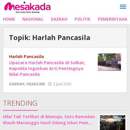
Lewati
ke
konten
HOME
NASIONAL
DAERAH
POLITIK
PEMERINTAHA
Topik:
Harlah Pancasila
Harlah Pancasila
Upacara Harlah Pancasila di Sulbar,
Kapolda Ingatkan Arti Pentingnya
Nilai Pancasila
oleh
DAERAH
,
HEADLINE
2 Juni 2025
Adhe
Junaedi
Sholat
TRENDING
Hilal Tak Terlihat di Mamuju, Satu Ramadan
Masih Menunggu Hasil Sidang Isbat Pem…