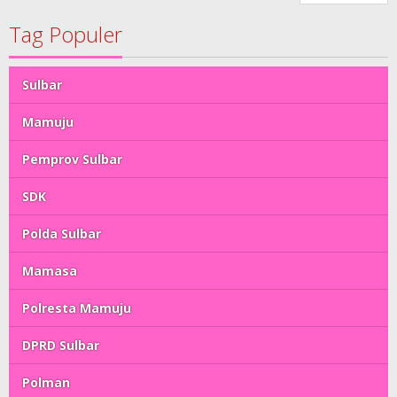
Tag Populer
Sulbar
Mamuju
Pemprov Sulbar
SDK
Polda Sulbar
Mamasa
Polresta Mamuju
DPRD Sulbar
Polman