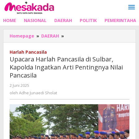
Lewati
ke
konten
HOME
NASIONAL
DAERAH
POLITIK
PEMERINTAHA
Upacara
Homepage
»
DAERAH
»
Harlah
Pancasila
Harlah Pancasila
di
Upacara Harlah Pancasila di Sulbar,
Sulbar,
Kapolda Ingatkan Arti Pentingnya Nilai
Kapolda
Pancasila
Ingatkan
Arti
oleh
2 Juni 2025
Pentingnya
Adhe
oleh
Adhe Junaedi Sholat
Nilai
Junaedi
Pancasila
Sholat