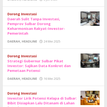
Adhe
Junaedi
Sholat
Dorong Investasi
Daerah Sulit Tanpa Investasi,
Pemprov Sulbar Dorong
Keharmonisan Rakyat-Investor-
Pemerintah
oleh
DAERAH
,
HEADLINE
24 Mei 2025
Adhe
Junaedi
Sholat
Dorong Investasi
Strategi Gubernur Sulbar Pikat
Investor: Sajikan Data Konkret dan
Pemetaan Potensi
oleh
DAERAH
,
HEADLINE
16 Mei 2025
Adhe
Junaedi
Sholat
Dorong Investasi
Investor Lirik Potensi Kelapa di Sulbar:
Bibit Disiapkan Lalu Ditanam di Lahan