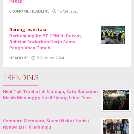
Petani
oleh
EKONOMI
,
HEADLINE
15 Mei 2025
Adhe
Junaedi
Sholat
Dorong Investasi
Berkunjung ke PT CPM di Batam,
Bahtiar Sodorkan Kerja Sama
Pengolahan Timah
oleh
HEADLINE
8 Oktober 2024
Adhe
Junaedi
Sholat
TRENDING
Hilal Tak Terlihat di Mamuju, Satu Ramadan
Masih Menunggu Hasil Sidang Isbat Pem…
Cemburu Membara, Suami Nekat Habisi
Nyawa Istri di Mamuju