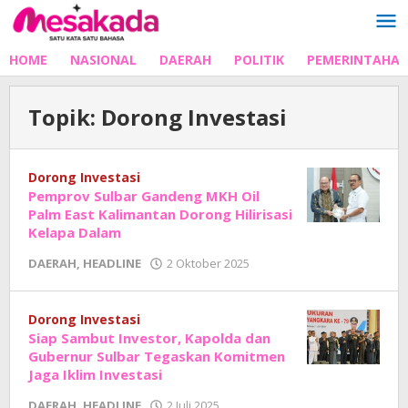
Lewati
ke
konten
HOME
NASIONAL
DAERAH
POLITIK
PEMERINTAHA
Topik:
Dorong Investasi
Dorong Investasi
Pemprov Sulbar Gandeng MKH Oil
Palm East Kalimantan Dorong Hilirisasi
Kelapa Dalam
oleh
DAERAH
,
HEADLINE
2 Oktober 2025
Adhe
Junaedi
Sholat
Dorong Investasi
Siap Sambut Investor, Kapolda dan
Gubernur Sulbar Tegaskan Komitmen
Jaga Iklim Investasi
oleh
DAERAH
,
HEADLINE
2 Juli 2025