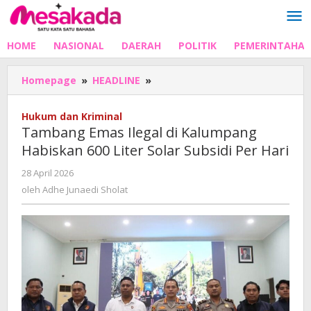
Lewati
ke
konten
HOME
NASIONAL
DAERAH
POLITIK
PEMERINTAHA
Tambang
Homepage
»
HEADLINE
»
Emas
Ilegal
Hukum dan Kriminal
di
Tambang Emas Ilegal di Kalumpang
Kalumpang
Habiskan 600 Liter Solar Subsidi Per Hari
Habiskan
600
oleh
28 April 2026
Liter
Adhe
oleh
Adhe Junaedi Sholat
Solar
Junaedi
Subsidi
Sholat
Per
Hari