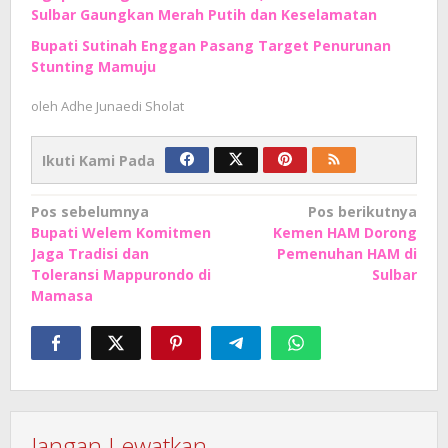
Sulbar Gaungkan Merah Putih dan Keselamatan
Bupati Sutinah Enggan Pasang Target Penurunan
Stunting Mamuju
oleh
Adhe Junaedi Sholat
Ikuti Kami Pada
Navigasi
Pos sebelumnya
Pos berikutnya
Bupati Welem Komitmen
Kemen HAM Dorong
pos
Jaga Tradisi dan
Pemenuhan HAM di
Toleransi Mappurondo di
Sulbar
Mamasa
Jangan Lewatkan