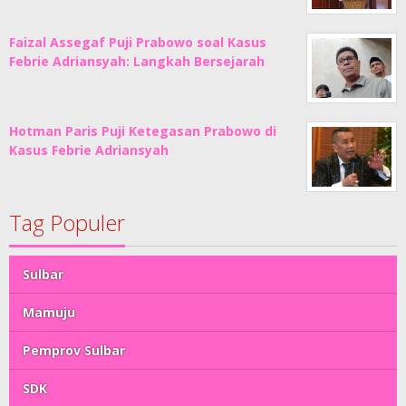
Faizal Assegaf Puji Prabowo soal Kasus
Febrie Adriansyah: Langkah Bersejarah
Hotman Paris Puji Ketegasan Prabowo di
Kasus Febrie Adriansyah
Tag Populer
Sulbar
Mamuju
Pemprov Sulbar
SDK