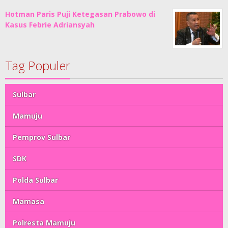
Hotman Paris Puji Ketegasan Prabowo di
Kasus Febrie Adriansyah
Tag Populer
Sulbar
Mamuju
Pemprov Sulbar
SDK
Polda Sulbar
Mamasa
Polresta Mamuju