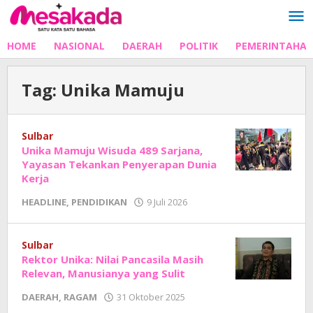
Lewati
ke
konten
HOME
NASIONAL
DAERAH
POLITIK
PEMERINTAHA
Tag:
Unika Mamuju
Sulbar
Unika Mamuju Wisuda 489 Sarjana,
Yayasan Tekankan Penyerapan Dunia
Kerja
oleh
HEADLINE
,
PENDIDIKAN
9 Juli 2026
Adhe
Junaedi
Sholat
Sulbar
Rektor Unika: Nilai Pancasila Masih
Relevan, Manusianya yang Sulit
oleh
DAERAH
,
RAGAM
31 Oktober 2025
Adhe