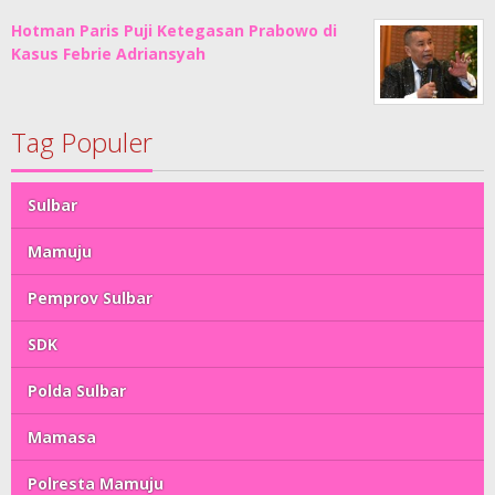
Hotman Paris Puji Ketegasan Prabowo di
Kasus Febrie Adriansyah
Tag Populer
Sulbar
Mamuju
Pemprov Sulbar
SDK
Polda Sulbar
Mamasa
Polresta Mamuju