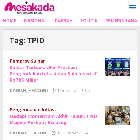
Lewati
ke
konten
HOME
NASIONAL
DAERAH
POLITIK
PEMERINTAHA
Tag:
TPID
Pemprov Sulbar
Sulbar Terbaik: Ukir Prestasi
Pengendalian Inflasi dan Raih Insentif
Rp786 Miliar
oleh
DAERAH
,
HEADLINE
1 Desember 2025
Adhe
Junaedi
Sholat
Pengendalian Inflasi
Hadapi Momentum Akhir Tahun, TPID
Majene Perkuat Strategi
oleh
DAERAH
,
HEADLINE
15 Oktober 2024
Adhe