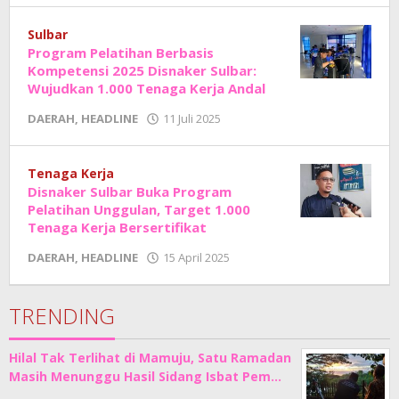
Junaedi
Sholat
Sulbar
Program Pelatihan Berbasis
Kompetensi 2025 Disnaker Sulbar:
Wujudkan 1.000 Tenaga Kerja Andal
oleh
DAERAH
,
HEADLINE
11 Juli 2025
Adhe
Junaedi
Sholat
Tenaga Kerja
Disnaker Sulbar Buka Program
Pelatihan Unggulan, Target 1.000
Tenaga Kerja Bersertifikat
oleh
DAERAH
,
HEADLINE
15 April 2025
Adhe
Junaedi
Sholat
TRENDING
Hilal Tak Terlihat di Mamuju, Satu Ramadan
Masih Menunggu Hasil Sidang Isbat Pem…