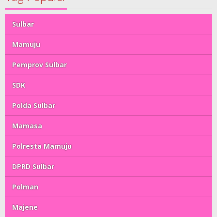
Sulbar
Mamuju
Pemprov Sulbar
SDK
Polda Sulbar
Mamasa
Polresta Mamuju
DPRD Sulbar
Polman
Majene