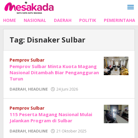
Lewati
ke
konten
HOME
NASIONAL
DAERAH
POLITIK
PEMERINTAHA
Tag:
Disnaker Sulbar
Pemprov Sulbar
Pemprov Sulbar Minta Kuota Magang
Nasional Ditambah Biar Pengangguran
Turun
oleh
DAERAH
,
HEADLINE
24 Juni 2026
Adhe
Junaedi
Sholat
Pemprov Sulbar
115 Peserta Magang Nasional Mulai
Jalankan Program di Sulbar
oleh
DAERAH
,
HEADLINE
21 Oktober 2025
Adhe