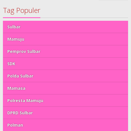
Tag Populer
Sulbar
Mamuju
Pemprov Sulbar
SDK
Polda Sulbar
Mamasa
Polresta Mamuju
DPRD Sulbar
Polman