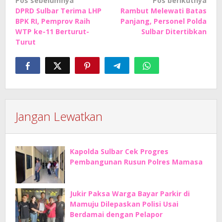
Navigasi
Pos sebelumnya
Pos berikutnya
DPRD Sulbar Terima LHP
Rambut Melewati Batas
pos
BPK RI, Pemprov Raih
Panjang, Personel Polda
WTP ke-11 Berturut-
Sulbar Ditertibkan
Turut
Jangan Lewatkan
Kapolda Sulbar Cek Progres
Pembangunan Rusun Polres Mamasa
Jukir Paksa Warga Bayar Parkir di
Mamuju Dilepaskan Polisi Usai
Berdamai dengan Pelapor