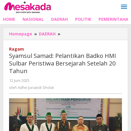
Lewati
ke
konten
HOME
NASIONAL
DAERAH
POLITIK
PEMERINTAHA
Syamsul
Homepage
»
DAERAH
»
Samad:
Pelantikan
Ragam
Badko
Syamsul Samad: Pelantikan Badko HMI
HMI
Sulbar Peristiwa Bersejarah Setelah 20
Sulbar
Tahun
Peristiwa
Bersejarah
oleh
12 Juni 2025
Setelah
Adhe
oleh
Adhe Junaedi Sholat
20
Junaedi
Tahun
Sholat