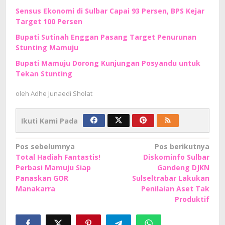
Sensus Ekonomi di Sulbar Capai 93 Persen, BPS Kejar
Target 100 Persen
Bupati Sutinah Enggan Pasang Target Penurunan
Stunting Mamuju
Bupati Mamuju Dorong Kunjungan Posyandu untuk
Tekan Stunting
oleh
Adhe Junaedi Sholat
Ikuti Kami Pada
Navigasi
Pos sebelumnya
Pos berikutnya
Total Hadiah Fantastis!
Diskominfo Sulbar
pos
Perbasi Mamuju Siap
Gandeng DJKN
Panaskan GOR
Sulseltrabar Lakukan
Manakarra
Penilaian Aset Tak
Produktif