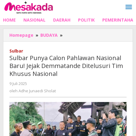
Lewati
ke
konten
HOME
NASIONAL
DAERAH
POLITIK
PEMERINTAHA
Sulbar
Homepage
»
BUDAYA
»
Punya
Calon
Sulbar
Pahlawan
Sulbar Punya Calon Pahlawan Nasional
Nasional
Baru! Jejak Demmatande Ditelusuri Tim
Baru!
Khusus Nasional
Jejak
Demmatande
oleh
9 Juli 2025
Ditelusuri
Adhe
oleh
Adhe Junaedi Sholat
Tim
Junaedi
Khusus
Sholat
Nasional