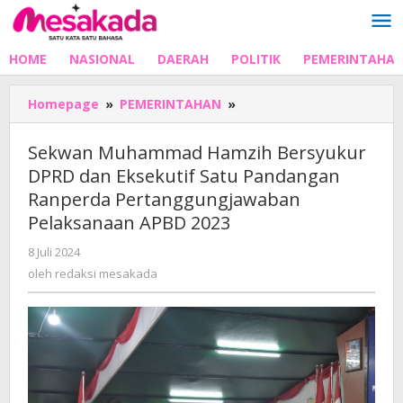
Lewati
ke
konten
HOME
NASIONAL
DAERAH
POLITIK
PEMERINTAHA
Sekwan
Homepage
»
PEMERINTAHAN
»
Muhammad
Hamzih
Sekwan Muhammad Hamzih Bersyukur
Bersyukur
DPRD dan Eksekutif Satu Pandangan
DPRD
Ranperda Pertanggungjawaban
dan
Eksekutif
Pelaksanaan APBD 2023
Satu
oleh
8 Juli 2024
Pandangan
redaksi
Ranperda
oleh
redaksi mesakada
mesakada
Pertanggungjawaban
Pelaksanaan
APBD
2023