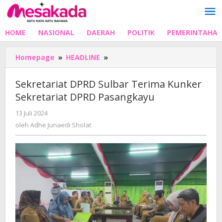
Lewati
ke
konten
HOME
NASIONAL
DAERAH
POLITIK
PEMERINTAHA
Sekretariat
Homepage
»
HEADLINE
»
DPRD
Sulbar
Sekretariat DPRD Sulbar Terima Kunker
Terima
Sekretariat DPRD Pasangkayu
Kunker
Sekretariat
oleh
13 Juli 2024
DPRD
Adhe
oleh
Adhe Junaedi Sholat
Pasangkayu
Junaedi
Sholat