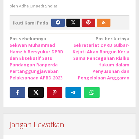
oleh
Adhe Junaedi Sholat
Ikuti Kami Pada
Navigasi
Pos sebelumnya
Pos berikutnya
Sekwan Muhammad
Sekretariat DPRD Sulbar-
pos
Hamzih Bersyukur DPRD
Kejati Akan Bangun Kerja
dan Eksekutif Satu
Sama Pencegahan Risiko
Pandangan Ranperda
Hukum dalam
Pertanggungjawaban
Penyusunan dan
Pelaksanaan APBD 2023
Pengelolaan Anggaran
Jangan Lewatkan