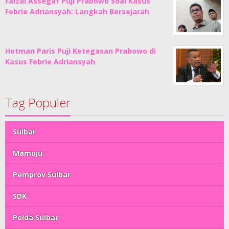
Faizal Assegaf Puji Prabowo soal Kasus
Febrie Adriansyah: Langkah Bersejarah
Hotman Paris Puji Ketegasan Prabowo di
Kasus Febrie Adriansyah
Tag Populer
Sulbar
Mamuju
Pemprov Sulbar
SDK
Polda Sulbar