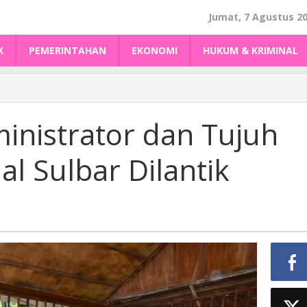
Jumat, 7 Agustus 2
K
PEMERINTAHAN
EKONOMI
HUKUM & KRIMINAL
r
inistrator dan Tujuh
al Sulbar Dilantik