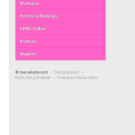
Mamasa
Polresta Mamuju
DPRD Sulbar
Polman
Majene
© mesakada.com
Tentang Kami
Kode Etik Jurnalistik
Pedoman Media Siber