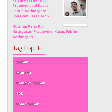
Faizal Assegaf Puji
Prabowo soal Kasus
Febrie Adriansyah:
Langkah Bersejarah
Hotman Paris Puji
Ketegasan Prabowo di Kasus Febrie
Adriansyah
Tag Populer
Sulbar
Mamuju
Pemprov Sulbar
SDK
Polda Sulbar