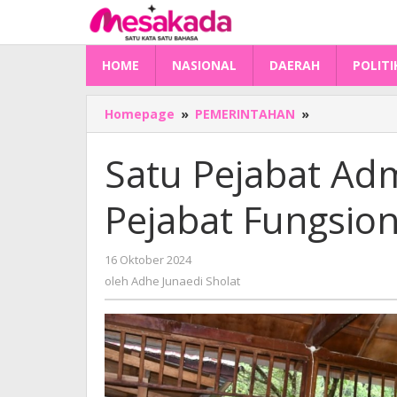
Lewati
ke
konten
HOME
NASIONAL
DAERAH
POLITI
Satu
Homepage
»
PEMERINTAHAN
»
Pejabat
Administrato
Satu Pejabat Adm
dan
Tujuh
Pejabat Fungsion
Pejabat
Fungsional
Sulbar
oleh
16 Oktober 2024
Dilantik
Adhe
oleh
Adhe Junaedi Sholat
Junaedi
Sholat