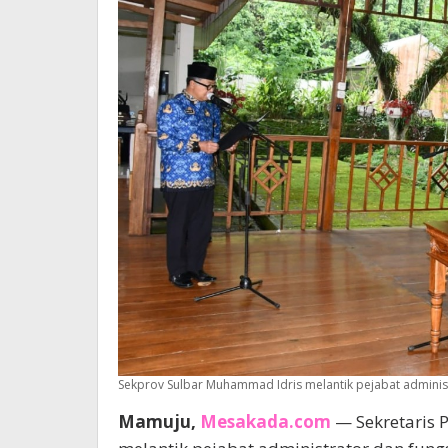
Sekprov Sulbar Muhammad Idris melantik pejabat administ
Mamuju,
Mesakada.com
— Sekretaris 