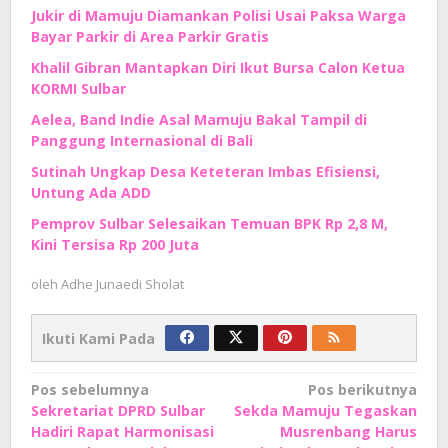
Jukir di Mamuju Diamankan Polisi Usai Paksa Warga
Bayar Parkir di Area Parkir Gratis
Khalil Gibran Mantapkan Diri Ikut Bursa Calon Ketua
KORMI Sulbar
Aelea, Band Indie Asal Mamuju Bakal Tampil di
Panggung Internasional di Bali
Sutinah Ungkap Desa Keteteran Imbas Efisiensi,
Untung Ada ADD
Pemprov Sulbar Selesaikan Temuan BPK Rp 2,8 M,
Kini Tersisa Rp 200 Juta
oleh
Adhe Junaedi Sholat
Ikuti Kami Pada
Navigasi
Pos sebelumnya
Pos berikutnya
Sekretariat DPRD Sulbar
Sekda Mamuju Tegaskan
pos
Hadiri Rapat Harmonisasi
Musrenbang Harus