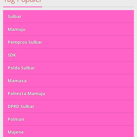
Sulbar
Mamuju
Pemprov Sulbar
SDK
Polda Sulbar
Mamasa
Polresta Mamuju
DPRD Sulbar
Polman
Majene