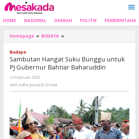
Lewati
ke
konten
HOME
NASIONAL
DAERAH
POLITIK
PEMERINTAHA
Sambutan
Homepage
»
BUDAYA
»
Hangat
Suku
Budaya
Bunggu
Sambutan Hangat Suku Bunggu untuk
untuk
Pj Gubernur Bahtiar Baharuddin
Pj
Gubernur
oleh
13 Februari 2025
Bahtiar
Adhe
oleh
Adhe Junaedi Sholat
Baharuddin
Junaedi
Sholat