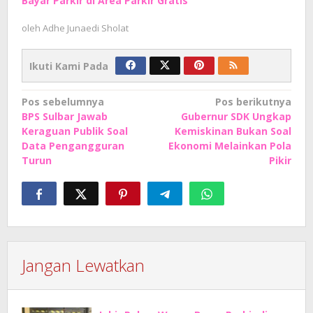
Bayar Parkir di Area Parkir Gratis
oleh
Adhe Junaedi Sholat
Ikuti Kami Pada
Navigasi
Pos sebelumnya
Pos berikutnya
BPS Sulbar Jawab
Gubernur SDK Ungkap
pos
Keraguan Publik Soal
Kemiskinan Bukan Soal
Data Pengangguran
Ekonomi Melainkan Pola
Turun
Pikir
Jangan Lewatkan