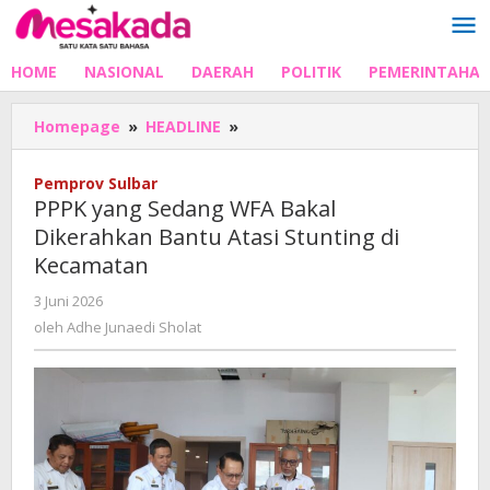
Lewati
ke
konten
HOME
NASIONAL
DAERAH
POLITIK
PEMERINTAHA
PPPK
Homepage
»
HEADLINE
»
yang
Sedang
Pemprov Sulbar
WFA
PPPK yang Sedang WFA Bakal
Bakal
Dikerahkan Bantu Atasi Stunting di
Dikerahkan
Kecamatan
Bantu
Atasi
oleh
3 Juni 2026
Stunting
Adhe
oleh
Adhe Junaedi Sholat
di
Junaedi
Kecamatan
Sholat