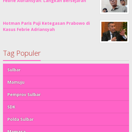
Febrie Adriansyah: Langkah Bersejarah
Hotman Paris Puji Ketegasan Prabowo di
Kasus Febrie Adriansyah
Tag Populer
Sulbar
Mamuju
Pemprov Sulbar
SDK
Polda Sulbar
Mamasa