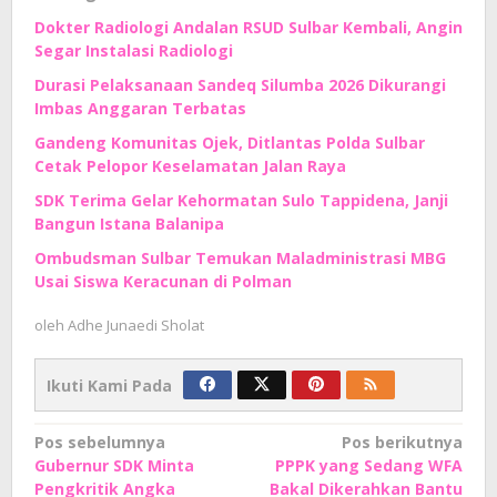
Dokter Radiologi Andalan RSUD Sulbar Kembali, Angin
Segar Instalasi Radiologi
Durasi Pelaksanaan Sandeq Silumba 2026 Dikurangi
Imbas Anggaran Terbatas
Gandeng Komunitas Ojek, Ditlantas Polda Sulbar
Cetak Pelopor Keselamatan Jalan Raya
SDK Terima Gelar Kehormatan Sulo Tappidena, Janji
Bangun Istana Balanipa
Ombudsman Sulbar Temukan Maladministrasi MBG
Usai Siswa Keracunan di Polman
oleh
Adhe Junaedi Sholat
Ikuti Kami Pada
Navigasi
Pos sebelumnya
Pos berikutnya
Gubernur SDK Minta
PPPK yang Sedang WFA
pos
Pengkritik Angka
Bakal Dikerahkan Bantu