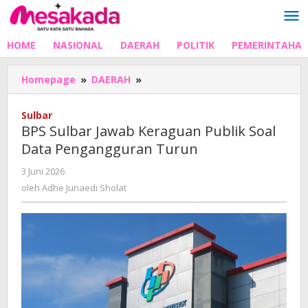
Lewati
ke
konten
HOME
NASIONAL
DAERAH
POLITIK
PEMERINTAHA
BPS
Homepage
»
DAERAH
»
Sulbar
Jawab
Sulbar
Keraguan
BPS Sulbar Jawab Keraguan Publik Soal
Publik
Data Pengangguran Turun
Soal
Data
oleh
3 Juni 2026
Pengangguran
Adhe
oleh
Adhe Junaedi Sholat
Turun
Junaedi
Sholat