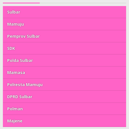
Sulbar
Mamuju
Pemprov Sulbar
SDK
Polda Sulbar
Mamasa
Polresta Mamuju
DPRD Sulbar
Polman
Majene