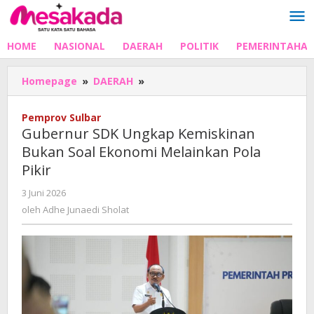
Lewati
ke
konten
HOME
NASIONAL
DAERAH
POLITIK
PEMERINTAHA
Gubernur
Homepage
»
DAERAH
»
SDK
Ungkap
Pemprov Sulbar
Kemiskinan
Gubernur SDK Ungkap Kemiskinan
Bukan
Bukan Soal Ekonomi Melainkan Pola
Soal
Pikir
Ekonomi
Melainkan
oleh
3 Juni 2026
Pola
Adhe
oleh
Adhe Junaedi Sholat
Pikir
Junaedi
Sholat