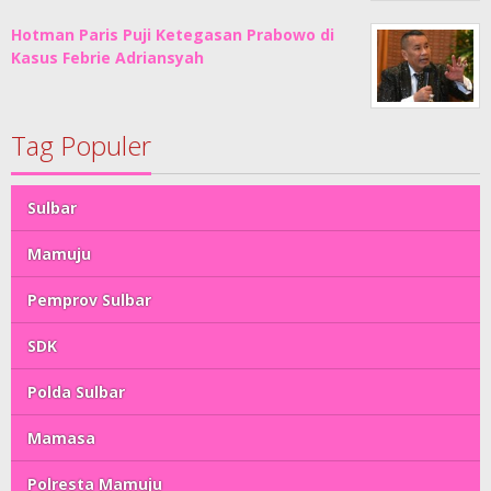
Hotman Paris Puji Ketegasan Prabowo di
Kasus Febrie Adriansyah
Tag Populer
Sulbar
Mamuju
Pemprov Sulbar
SDK
Polda Sulbar
Mamasa
Polresta Mamuju