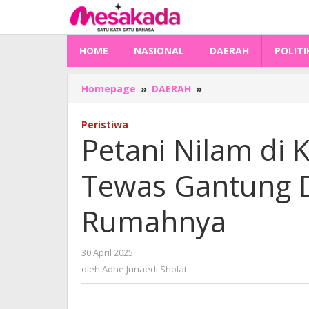
Lewati
ke
konten
HOME
NASIONAL
DAERAH
POLITI
Petani
Homepage
»
DAERAH
»
Nilam
di
Peristiwa
Kalukku
Petani Nilam di
Ditemukan
Tewas
Tewas Gantung D
Gantung
Diri
di
Rumahnya
Kebun
Dekat
Rumahnya
oleh
30 April 2025
Adhe
oleh
Adhe Junaedi Sholat
Junaedi
Sholat