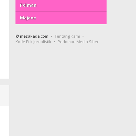
Polman
Majene
© mesakada.com
Tentang Kami
Kode Etik Jurnalistik
Pedoman Media Siber