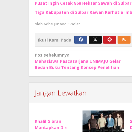
Pusat Ingin Cetak 868 Hektar Sawah di Sulbar
Tiga Kabupaten di Sulbar Rawan Karhutla I
oleh
Adhe Junaedi Sholat
Ikuti Kami Pada
Navigasi
Pos sebelumnya
Mahasiswa Pascasarjana UNIMAJU Gelar
pos
Bedah Buku Tentang Konsep Penelitian
Jangan Lewatkan
Khalil Gibran
Mantapkan Diri