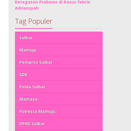
Ketegasan Prabowo di Kasus Febrie
Adriansyah
Tag Populer
Sulbar
Mamuju
Pemprov Sulbar
SDK
Polda Sulbar
Mamasa
Polresta Mamuju
DPRD Sulbar