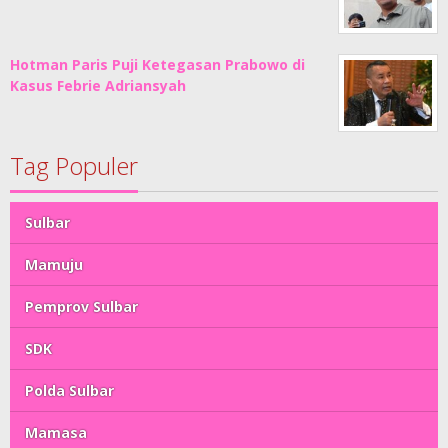
Hotman Paris Puji Ketegasan Prabowo di
Kasus Febrie Adriansyah
Tag Populer
Sulbar
Mamuju
Pemprov Sulbar
SDK
Polda Sulbar
Mamasa