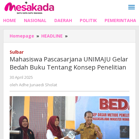
Lewati
ke
konten
HOME
NASIONAL
DAERAH
POLITIK
PEMERINTAHA
Mahasiswa
Homepage
»
HEADLINE
»
Pascasarjana
UNIMAJU
Sulbar
Gelar
Mahasiswa Pascasarjana UNIMAJU Gelar
Bedah
Bedah Buku Tentang Konsep Penelitian
Buku
Tentang
oleh
30 April 2025
Konsep
Adhe
oleh
Adhe Junaedi Sholat
Penelitian
Junaedi
Sholat