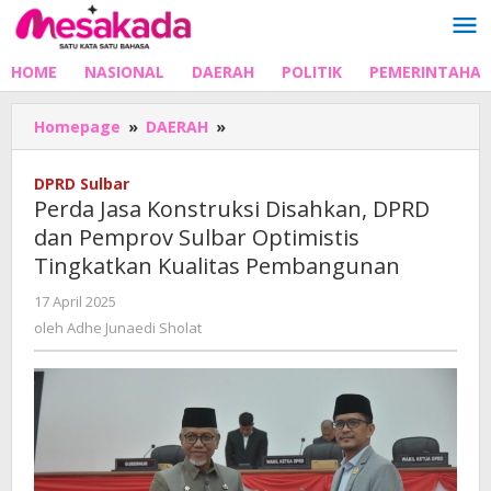
Lewati
ke
konten
HOME
NASIONAL
DAERAH
POLITIK
PEMERINTAHA
Perda
Homepage
»
DAERAH
»
Jasa
Konstruksi
DPRD Sulbar
Disahkan,
Perda Jasa Konstruksi Disahkan, DPRD
DPRD
dan Pemprov Sulbar Optimistis
dan
Tingkatkan Kualitas Pembangunan
Pemprov
Sulbar
oleh
17 April 2025
Optimistis
Adhe
oleh
Adhe Junaedi Sholat
Tingkatkan
Junaedi
Kualitas
Sholat
Pembangunan