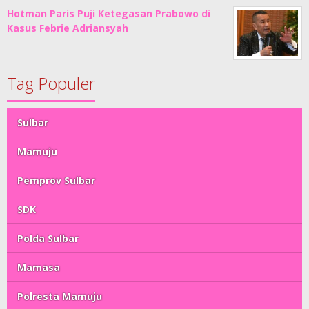
Hotman Paris Puji Ketegasan Prabowo di
Kasus Febrie Adriansyah
Tag Populer
Sulbar
Mamuju
Pemprov Sulbar
SDK
Polda Sulbar
Mamasa
Polresta Mamuju