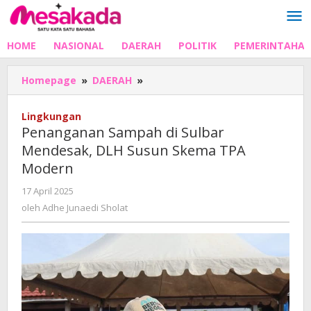
Lewati
ke
konten
HOME
NASIONAL
DAERAH
POLITIK
PEMERINTAHA
Penanganan
Homepage
»
DAERAH
»
Sampah
di
Lingkungan
Sulbar
Penanganan Sampah di Sulbar
Mendesak,
Mendesak, DLH Susun Skema TPA
DLH
Modern
Susun
Skema
oleh
17 April 2025
TPA
Adhe
oleh
Adhe Junaedi Sholat
Modern
Junaedi
Sholat