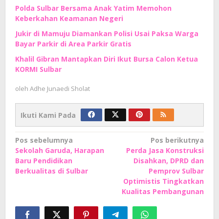
Polda Sulbar Bersama Anak Yatim Memohon
Keberkahan Keamanan Negeri
Jukir di Mamuju Diamankan Polisi Usai Paksa Warga
Bayar Parkir di Area Parkir Gratis
Khalil Gibran Mantapkan Diri Ikut Bursa Calon Ketua
KORMI Sulbar
oleh
Adhe Junaedi Sholat
Ikuti Kami Pada
Navigasi
Pos sebelumnya
Pos berikutnya
Sekolah Garuda, Harapan
Perda Jasa Konstruksi
pos
Baru Pendidikan
Disahkan, DPRD dan
Berkualitas di Sulbar
Pemprov Sulbar
Optimistis Tingkatkan
Kualitas Pembangunan