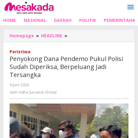
Lewati
ke
konten
HOME
NASIONAL
DAERAH
POLITIK
PEMERINTAHA
Penyokong
Homepage
»
HEADLINE
»
Dana
Pendemo
Peristiwa
Pukul
Penyokong Dana Pendemo Pukul Polisi
Polisi
Sudah Diperiksa, Berpeluang Jadi
Sudah
Tersangka
Diperiksa,
Berpeluang
oleh
9 Juni 2026
Jadi
Adhe
oleh
Adhe Junaedi Sholat
Tersangka
Junaedi
Sholat