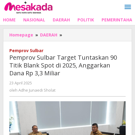
Lewati
ke
konten
HOME
NASIONAL
DAERAH
POLITIK
PEMERINTAHA
Pemprov
Homepage
»
DAERAH
»
Sulbar
Target
Pemprov Sulbar
Tuntaskan
Pemprov Sulbar Target Tuntaskan 90
90
Titik Blank Spot di 2025, Anggarkan
Titik
Dana Rp 3,3 Miliar
Blank
Spot
oleh
23 April 2025
di
Adhe
oleh
Adhe Junaedi Sholat
2025,
Junaedi
Anggarkan
Sholat
Dana
Rp
3,3
Miliar