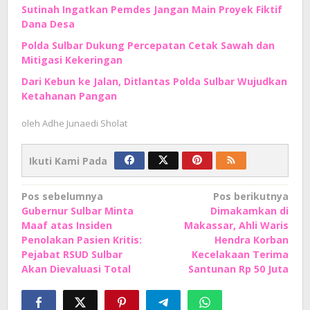
Sutinah Ingatkan Pemdes Jangan Main Proyek Fiktif
Dana Desa
Polda Sulbar Dukung Percepatan Cetak Sawah dan
Mitigasi Kekeringan
Dari Kebun ke Jalan, Ditlantas Polda Sulbar Wujudkan
Ketahanan Pangan
oleh
Adhe Junaedi Sholat
Ikuti Kami Pada
Navigasi
Pos sebelumnya
Pos berikutnya
Gubernur Sulbar Minta
Dimakamkan di
pos
Maaf atas Insiden
Makassar, Ahli Waris
Penolakan Pasien Kritis:
Hendra Korban
Pejabat RSUD Sulbar
Kecelakaan Terima
Akan Dievaluasi Total
Santunan Rp 50 Juta