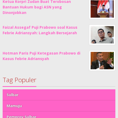
Ketua Korpri Zudan Buat Terobosan
Bantuan Hukum bagi ASN yang
Dinonjobkan
Faizal Assegaf Puji Prabowo soal Kasus
Febrie Adriansyah: Langkah Bersejarah
Hotman Paris Puji Ketegasan Prabowo di
Kasus Febrie Adriansyah
Tag Populer
Sulbar
Mamuju
Pemprov Sulbar