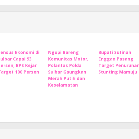
Sensus Ekonomi di
Ngopi Bareng
Bupati Sutinah
Sulbar Capai 93
Komunitas Motor,
Enggan Pasang
Persen, BPS Kejar
Polantas Polda
Target Penuruna
Target 100 Persen
Sulbar Gaungkan
Stunting Mamuju
Merah Putih dan
Keselamatan