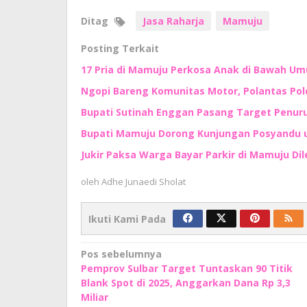
Ditag
Jasa Raharja
Mamuju
Posting Terkait
17 Pria di Mamuju Perkosa Anak di Bawah Um
Ngopi Bareng Komunitas Motor, Polantas Po
Bupati Sutinah Enggan Pasang Target Penur
Bupati Mamuju Dorong Kunjungan Posyandu 
Jukir Paksa Warga Bayar Parkir di Mamuju Di
oleh
Adhe Junaedi Sholat
Ikuti Kami Pada
Navigasi
Pos sebelumnya
Pemprov Sulbar Target Tuntaskan 90 Titik
pos
Blank Spot di 2025, Anggarkan Dana Rp 3,3
Miliar