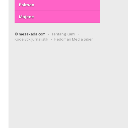
Polman
Majene
© mesakada.com
Tentang Kami
Kode Etik Jurnalistik
Pedoman Media Siber