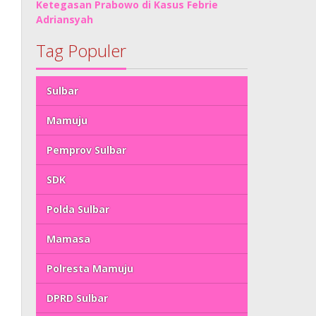
Ketegasan Prabowo di Kasus Febrie
Adriansyah
Tag Populer
Sulbar
Mamuju
Pemprov Sulbar
SDK
Polda Sulbar
Mamasa
Polresta Mamuju
DPRD Sulbar