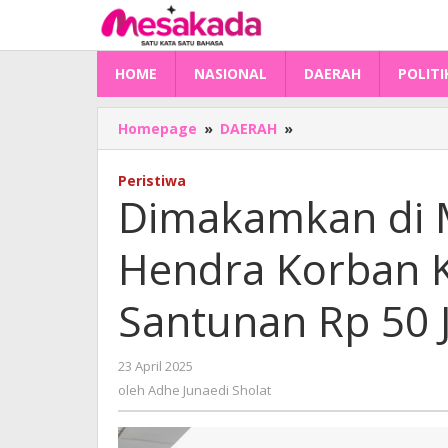
Lewati
ke
konten
HOME
NASIONAL
DAERAH
POLITI
Dimakamkan
Homepage
»
DAERAH
»
di
Makassar,
Peristiwa
Ahli
Dimakamkan di M
Waris
Hendra
Hendra Korban K
Korban
Kecelakaan
Terima
Santunan Rp 50 
Santunan
Rp
50
oleh
23 April 2025
Juta
Adhe
oleh
Adhe Junaedi Sholat
Junaedi
Sholat