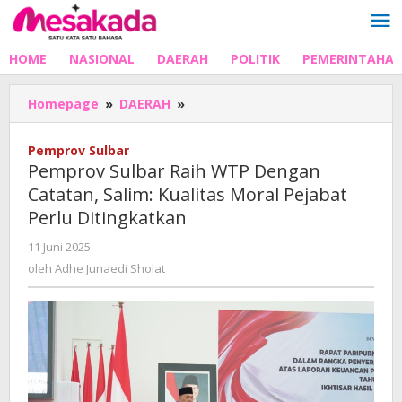
Lewati
ke
konten
HOME
NASIONAL
DAERAH
POLITIK
PEMERINTAHA
Pemprov
Homepage
»
DAERAH
»
Sulbar
Raih
Pemprov Sulbar
WTP
Pemprov Sulbar Raih WTP Dengan
Dengan
Catatan, Salim: Kualitas Moral Pejabat
Catatan,
Perlu Ditingkatkan
Salim:
Kualitas
oleh
11 Juni 2025
Moral
Adhe
oleh
Adhe Junaedi Sholat
Pejabat
Junaedi
Perlu
Sholat
Ditingkatkan