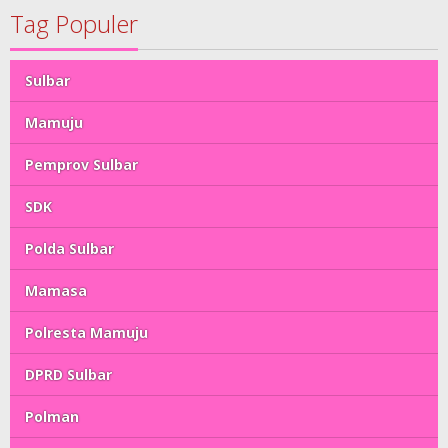
Tag Populer
Sulbar
Mamuju
Pemprov Sulbar
SDK
Polda Sulbar
Mamasa
Polresta Mamuju
DPRD Sulbar
Polman