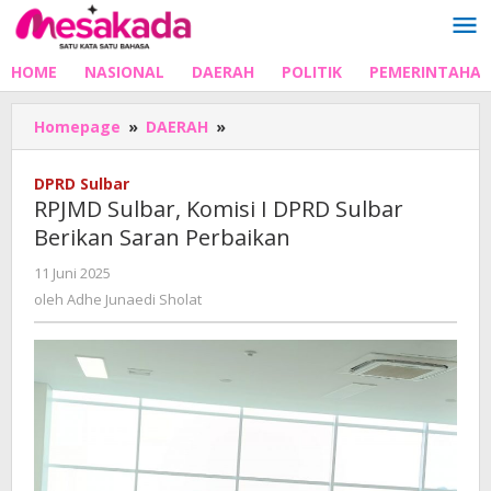
Lewati
ke
konten
HOME
NASIONAL
DAERAH
POLITIK
PEMERINTAHA
RPJMD
Homepage
»
DAERAH
»
Sulbar,
Komisi
DPRD Sulbar
I
RPJMD Sulbar, Komisi I DPRD Sulbar
DPRD
Berikan Saran Perbaikan
Sulbar
Berikan
oleh
11 Juni 2025
Saran
Adhe
oleh
Adhe Junaedi Sholat
Perbaikan
Junaedi
Sholat