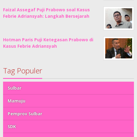
Faizal Assegaf Puji Prabowo soal Kasus
Febrie Adriansyah: Langkah Bersejarah
Hotman Paris Puji Ketegasan Prabowo di
Kasus Febrie Adriansyah
Tag Populer
Sulbar
Mamuju
Pemprov Sulbar
SDK