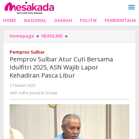
Lewati
ke
konten
HOME
NASIONAL
DAERAH
POLITIK
PEMERINTAHA
Pemprov
Homepage
»
HEADLINE
»
Sulbar
Atur
Pemprov Sulbar
Cuti
Pemprov Sulbar Atur Cuti Bersama
Bersama
Idulfitri 2025, ASN Wajib Lapor
Idulfitri
Kehadiran Pasca Libur
2025,
ASN
oleh
27 Maret 2025
Wajib
Adhe
oleh
Adhe Junaedi Sholat
Lapor
Junaedi
Kehadiran
Sholat
Pasca
Libur