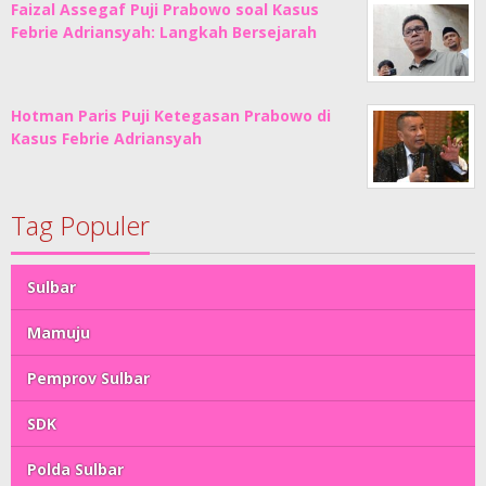
Faizal Assegaf Puji Prabowo soal Kasus
Febrie Adriansyah: Langkah Bersejarah
Hotman Paris Puji Ketegasan Prabowo di
Kasus Febrie Adriansyah
Tag Populer
Sulbar
Mamuju
Pemprov Sulbar
SDK
Polda Sulbar