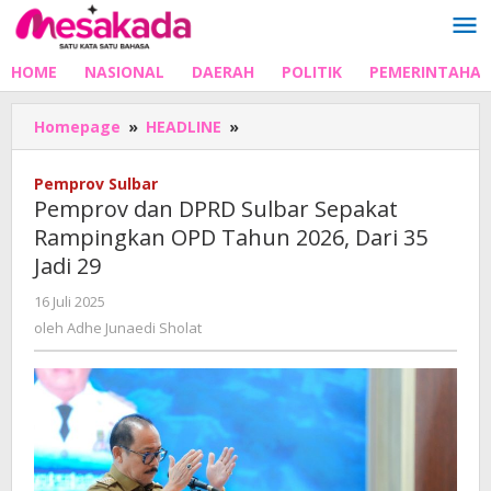
Lewati
ke
konten
HOME
NASIONAL
DAERAH
POLITIK
PEMERINTAHA
Pemprov
Homepage
»
HEADLINE
»
dan
DPRD
Pemprov Sulbar
Sulbar
Pemprov dan DPRD Sulbar Sepakat
Sepakat
Rampingkan OPD Tahun 2026, Dari 35
Rampingkan
Jadi 29
OPD
Tahun
oleh
16 Juli 2025
2026,
Adhe
oleh
Adhe Junaedi Sholat
Dari
Junaedi
35
Sholat
Jadi
29