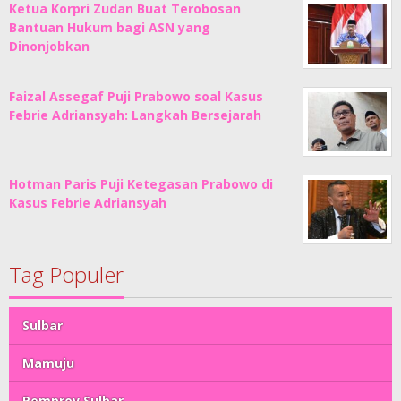
Ketua Korpri Zudan Buat Terobosan
Bantuan Hukum bagi ASN yang
Dinonjobkan
Faizal Assegaf Puji Prabowo soal Kasus
Febrie Adriansyah: Langkah Bersejarah
Hotman Paris Puji Ketegasan Prabowo di
Kasus Febrie Adriansyah
Tag Populer
Sulbar
Mamuju
Pemprov Sulbar