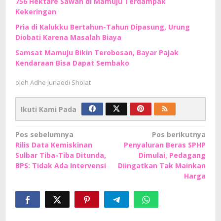
756 Hektare Sawah di Mamuju Terdampak
Kekeringan
Pria di Kalukku Bertahun-Tahun Dipasung, Urung
Diobati Karena Masalah Biaya
Samsat Mamuju Bikin Terobosan, Bayar Pajak
Kendaraan Bisa Dapat Sembako
oleh
Adhe Junaedi Sholat
Ikuti Kami Pada
Navigasi
Pos sebelumnya
Pos berikutnya
Rilis Data Kemiskinan
Penyaluran Beras SPHP
pos
Sulbar Tiba-Tiba Ditunda,
Dimulai, Pedagang
BPS: Tidak Ada Intervensi
Diingatkan Tak Mainkan
Harga