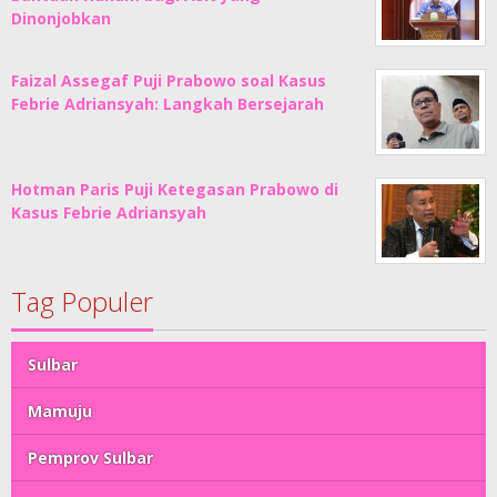
Dinonjobkan
Faizal Assegaf Puji Prabowo soal Kasus
Febrie Adriansyah: Langkah Bersejarah
Hotman Paris Puji Ketegasan Prabowo di
Kasus Febrie Adriansyah
Tag Populer
Sulbar
Mamuju
Pemprov Sulbar