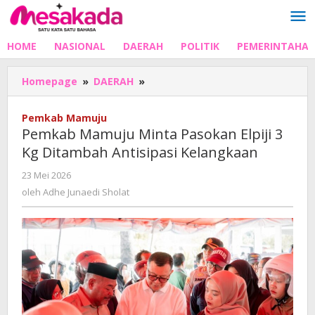
Lewati
ke
konten
HOME
NASIONAL
DAERAH
POLITIK
PEMERINTAHA
Pemkab
Homepage
»
DAERAH
»
Mamuju
Minta
Pemkab Mamuju
Pasokan
Pemkab Mamuju Minta Pasokan Elpiji 3
Elpiji
Kg Ditambah Antisipasi Kelangkaan
3
Kg
oleh
23 Mei 2026
Ditambah
Adhe
oleh
Adhe Junaedi Sholat
Antisipasi
Junaedi
Kelangkaan
Sholat