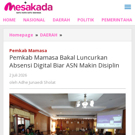
Lewati
ke
konten
HOME
NASIONAL
DAERAH
POLITIK
PEMERINTAHA
Pemkab
Homepage
»
DAERAH
»
Mamasa
Bakal
Pemkab Mamasa
Luncurkan
Pemkab Mamasa Bakal Luncurkan
Absensi
Absensi Digital Biar ASN Makin Disiplin
Digital
Biar
oleh
2 Juli 2026
ASN
Adhe
oleh
Adhe Junaedi Sholat
Makin
Junaedi
Disiplin
Sholat