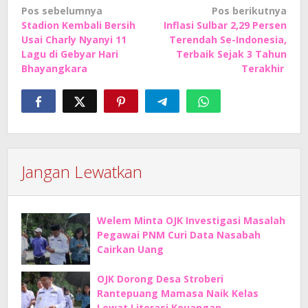
Navigasi
Pos sebelumnya
Pos berikutnya
Stadion Kembali Bersih
Inflasi Sulbar 2,29 Persen
pos
Usai Charly Nyanyi 11
Terendah Se-Indonesia,
Lagu di Gebyar Hari
Terbaik Sejak 3 Tahun
Bhayangkara
Terakhir
Jangan Lewatkan
Welem Minta OJK Investigasi Masalah
Pegawai PNM Curi Data Nasabah
Cairkan Uang
OJK Dorong Desa Stroberi
Rantepuang Mamasa Naik Kelas
Lewat Literasi Keuangan