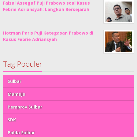
Faizal Assegaf Puji Prabowo soal Kasus
Febrie Adriansyah: Langkah Bersejarah
Hotman Paris Puji Ketegasan Prabowo di
Kasus Febrie Adriansyah
Tag Populer
Sulbar
Mamuju
Pemprov Sulbar
SDK
Polda Sulbar