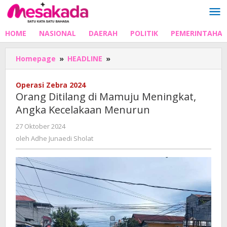
Lewati
ke
konten
HOME
NASIONAL
DAERAH
POLITIK
PEMERINTAHA
Orang
Homepage
»
HEADLINE
»
Ditilang
di
Operasi Zebra 2024
Mamuju
Orang Ditilang di Mamuju Meningkat,
Meningkat,
Angka Kecelakaan Menurun
Angka
Kecelakaan
oleh
27 Oktober 2024
Menurun
Adhe
oleh
Adhe Junaedi Sholat
Junaedi
Sholat